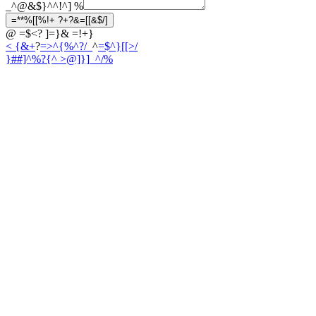
_^@&$}^^!^]
%
=**%[[%!+ ?+?&=[[&$/]
@ =$<? ]=}& =!+}
< {&+
?
=>^{%^?/_
^
=$^}[[>/
}##]^%?{
^ >@]}]_^/%