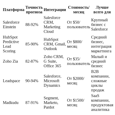
Точность
Стоимость/
Лучше
Платформа
Интеграции
прогноза
месяц
всего для
Salesforce
Крупный
Salesforce
CRM,
От $50/
88-92%
бизнес с
Einstein
Marketing
пользователь
Salesforce
Cloud
HubSpot
Средний
HubSpot
Predictive
От $800/
бизнес,
85-90%
CRM, Gmail,
Lead
месяц
интеграция
Outlook
Scoring
маркетинга
Zoho CRM,
Малый и
От $35/
Zoho Zia
82-87%
G Suite,
средний
пользователь
Office 365
бизнес
B2B
Salesforce,
компании,
От $2000/
Leadspace
90-94%
Microsoft
сложные
месяц
Dynamics
циклы
продаж
SaaS
Segment,
От $1500/
компании,
Madkudu
87-91%
Marketo,
месяц
продуктовая
Pardot
аналитика