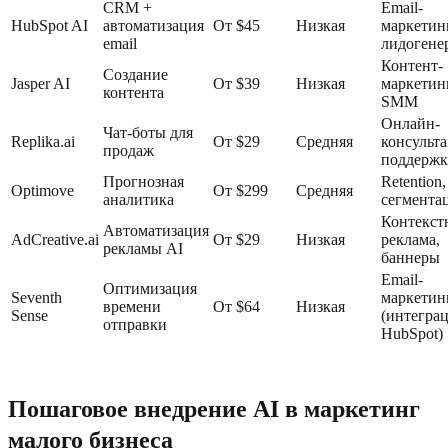
CRM +
Email-
HubSpot AI
автоматизация
От $45
Низкая
маркетинг
email
лидогене
Контент-
Создание
Jasper AI
От $39
Низкая
маркетинг
контента
SMM
Онлайн-
Чат-боты для
Replika.ai
От $29
Средняя
консульт
продаж
поддержк
Прогнозная
Retention,
Optimove
От $299
Средняя
аналитика
сегмента
Контекст
Автоматизация
AdCreative.ai
От $29
Низкая
реклама,
рекламы AI
баннеры
Email-
Оптимизация
Seventh
маркетин
времени
От $64
Низкая
Sense
(интеграц
отправки
HubSpot)
Пошаговое внедрение AI в маркетинг
малого бизнеса