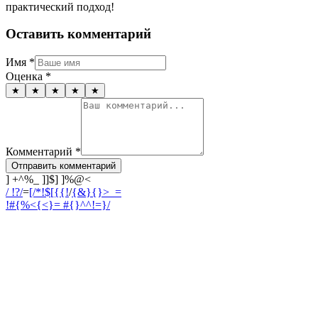
практический подход!
Оставить комментарий
Имя
*
Оценка
*
★
★
★
★
★
Комментарий
*
Отправить комментарий
] +^%_ ]]$] ]%@<
/ !?/
=
[/*!$[{{!
/
{&}{}>_=
!#{%<{<}
= #{}^^!=}/