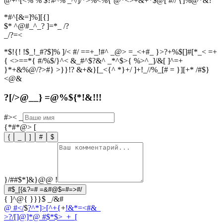
@+^[<% % $?#^% _^/]/*>%<%{ @*<>+&+*$@[ #// {]%@*&?
*#^[&=]%][{]
$* ^@#_^_? ]=*_ /?
_
/
?
=
<
*$!{! !$_!_#?$]% ]/< #/ ==+_!#^ _@> =_<+#_ }>?+%$[]#[*_< =+
{ <>==*{ #/%$/}^< &_#^$?&^ _*^$>{ %>^_]/&[ ]^=+
}*+&%@/?>#} >}}!? &+&}[_<{^ *}+/ ]+!_//%_[# = }][+* /#$}
<@&
?[/>@__} =@%${*!&!!!
#><
_
{*#*@>
[
{
_
]
#
$
}/##$*]&}@@
!
#$_[{&?=# =&#@$=#=>#/
{ ]^@{ }}}$ _/&#
@ #</
$
?^*]>[^+{
+
!&*=<#&_
>?/[]@]*
@ #$*$>_+_[