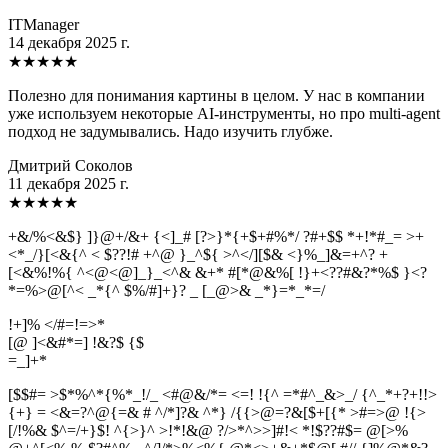
ITManager
14 декабря 2025 г.
★
★
★
★
★
Полезно для понимания картины в целом. У нас в компании
уже используем некоторые AI-инструменты, но про multi-agent
подход не задумывались. Надо изучить глубже.
Дмитрий Соколов
11 декабря 2025 г.
★
★
★
★
★
+&/%<&$} ]}@+/&+ {<]_# [?>}*{+$+#%*/ ?#+$$ *+!*#_= >+
<*_/}[<&{^ < $??!# +^@ }_^${ >^</][$& <}%_]&=+^? +
[<&%!%{ ^<@<@]_}_<^& &+* #[*@&%[ !}+<??#&?*%$ }<?
*=%>@[^< _*{^ $%/#]+}? _ [_@>& _*}=*_*=/
!+]% </#=!=>*
[@ ]<&#*=] !&?$ {$
=
_
]
+
*
[$$#= >$*%^*{%*_!/_ <#@&/*= <=! !{^ =*#^_&>_/ {^_*+?+!!>
{+} = <&=?^@{=& # ^/*]?& ^*} /{{>@=?&[$+[{* >#=>@ !{>
[/!%& $^=/+}$! ^{>}^ >!*!&@ ?/>*^>>]#!< *!$??#$= @[>%