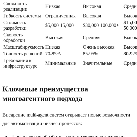
Сложность
Низкая
Высокая
Средн
реализации
Гибкость системы
Ограниченная
Высокая
Высок
Стоимость
$15,00
$5,000-15,000
$30,000-100,000+
разработки
50,000
Скорость
Высокая
Средняя
Высок
обработки
Масштабируемость
Низкая
Очень высокая
Высок
Точность решений
70-85%
85-95%
80-92
Требования к
Минимальные
Значительные
Средн
инфраструктуре
Ключевые преимущества
многоагентного подхода
Внедрение multi-agent систем открывает новые возможности
для автоматизации бизнес-процессов:
Параллельная обработка задач позволяет значительно