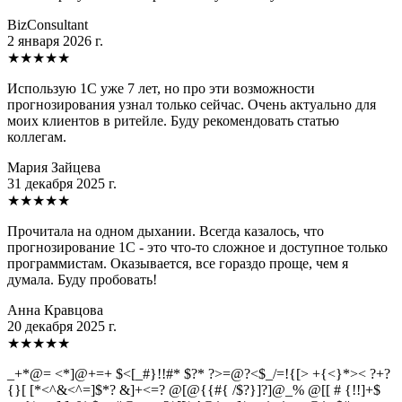
BizConsultant
2 января 2026 г.
★
★
★
★
★
Использую 1С уже 7 лет, но про эти возможности
прогнозирования узнал только сейчас. Очень актуально для
моих клиентов в ритейле. Буду рекомендовать статью
коллегам.
Мария Зайцева
31 декабря 2025 г.
★
★
★
★
★
Прочитала на одном дыхании. Всегда казалось, что
прогнозирование 1С - это что-то сложное и доступное только
программистам. Оказывается, все гораздо проще, чем я
думала. Буду пробовать!
Анна Кравцова
20 декабря 2025 г.
★
★
★
★
★
_+*@= <*]@+=+ $<[_#}!!#* $?* ?>=@?<$_/=!{[> +{<}*>< ?+?
{}[ [*<^&<^=]$*? &]+<=? @[@{{#{ /$?}]?]@_% @[[ # {!!]+$