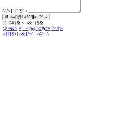
^]/<}}[][$[
>
#!_&#[}@! &%/][=+?^_#
% %#}& <=/& !{$&
@ =&^
!
=[_<]$@}#
&
#=[?^/[%
>{}[$+[>
& [/^^=>@=^