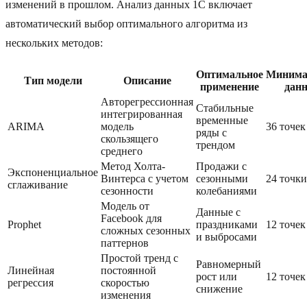
изменений в прошлом. Анализ данных 1С включает
автоматический выбор оптимального алгоритма из
нескольких методов:
Оптимальное
Минима
Тип модели
Описание
применение
дан
Авторегрессионная
Стабильные
интегрированная
временные
ARIMA
модель
36 точек
ряды с
скользящего
трендом
среднего
Метод Холта-
Продажи с
Экспоненциальное
Винтерса с учетом
сезонными
24 точки
сглаживание
сезонности
колебаниями
Модель от
Данные с
Facebook для
Prophet
праздниками
12 точек
сложных сезонных
и выбросами
паттернов
Простой тренд с
Равномерный
Линейная
постоянной
рост или
12 точек
регрессия
скоростью
снижение
изменения