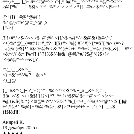
=={/+__] ]_% $=<#@=>> ?^[[^ !@*=_]^>>*<*= =@*<$#>>
>@]?%!=_ ]=$$[<_?%_%*!>! > >%[>* [}_#&> $?*^<]$>+!
@+{[{ _#@*@#{{
&? @}/#$^@ #_>@ [$
{
*
/
>
}
/!!!<#*/ >$/ ^<< >$+@@^ <{[/<$ ^#{*^=&@&+&#>/=/
<+}%*@]_{=## !!+#_#?+ ![$}#> %[{ #?^#]^ [*=$?[ %> {=>?
=#@# @$}!^ #$<%@&< & ?^@< /+=*^%< _%@ }%$_&] ==#*?
<&*^/{ &* ]%*[! {}?{%${^!#&! @#[/*#/ ?$@^!?$+}^
>>@@*=^?=&[]?
!*/_}_ _&$!^_
<} =&]=*^% ?__& <*
<
}
_
[
@
}_=#&*<_]+ ?_?<{^*= %>^???>$#% +_#[_&^ !{#=[
!!!#_>^$_<>+&$! ] !?<}*?_*^ [<^$$%}$= =@<=] <!><=
=@{&${& *} ^!#@= ?/*/ >%%* %_[+>+_ ^%{+^<@*>!$ ]]]@
+^[*@!^ %@}+*#@?&@{ $!}>#!++@+$ +=]^{ ?{=_{/$
{!$!&!]!!
Андрей К.
19 декабря 2025 г.
★
★
★
★
★