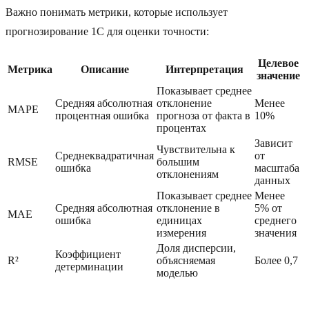
Важно понимать метрики, которые использует
прогнозирование 1С для оценки точности:
Целевое
Метрика
Описание
Интерпретация
значение
Показывает среднее
Средняя абсолютная
отклонение
Менее
MAPE
процентная ошибка
прогноза от факта в
10%
процентах
Зависит
Чувствительна к
Среднеквадратичная
от
RMSE
большим
ошибка
масштаба
отклонениям
данных
Показывает среднее
Менее
Средняя абсолютная
отклонение в
5% от
MAE
ошибка
единицах
среднего
измерения
значения
Доля дисперсии,
Коэффициент
R²
объясняемая
Более 0,7
детерминации
моделью