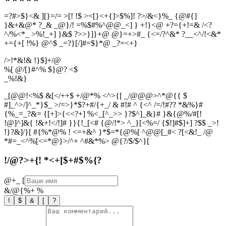
=?#>$}<& ][}=/= >[! !$ ><[}<+{]>$%]! ?>/&<}%_ {@#{]
}&+&@* ?_& _@}/! =%$#%^@@_<] } +!}<@ +?={+!=& /<?
^/%<*_ >%!_+] }&$ ?>>}]}+@ @}=+>#_ {<=/?^&* ?__<^/!<&*
+={+[ !%} @^$ _=?}[/]#=$}*@ _?=<+}
/>!*&!& !}$]+/@
%[ @/[}#^% $}@? <$
_
%
!
&
}
_[@@!<%$ &[</++$ +/@*% <^>{[ _/@@@>^*@{{ $
#]_^>/]^_*}$_ >/=>}*$?+#/{+_/ & #!# ^ {<^ /=/!#?? *&%}#
{%_=_?&= {[+]>{<<?+] %<_[^_>> }?$^]_&}# }&{@%/#[!
!@]^]&{ !&+!</!]# }}{!_[<# {@/!*> ^_}[<%=/ {$!]#$]+] ?$$ _>!
!}?&]/}[ #{%*@% ! <=+&^ }*$=*{@%[ ^@@[_#< ?[<&!_ /@
*#=_<^%[<=*@}>/^+ ^#&*%> @{?/$/$^}[
!/@?>+{! *<+[$+#$%{?
@+_
[
&/@{%+
%
!
$
&
[
?